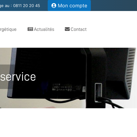
Mon compte
e au :
0811 20 20 45
ergétique
Actualités
Contact
service