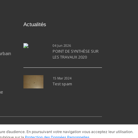
Actualités
04 Jun 2026
POINT DE SYNTHÈSE SUR
urbain
LES TRAVAUX 2020
15 Mar 2024
Test spam
ue
PAC
Cogénération
Gaz Naturel
sure d’audience. En poursuivant votre navigation vous acceptez leur utilisation.
rubrique sur la
Protection des Données Personnelles
.