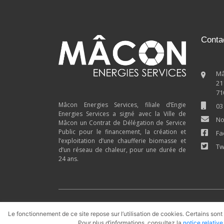
Conta
Mâ
21
71
Mâcon Energies Services, filiale d’Engie
03
Energies Services a signé avec la Ville de
No
Mâcon un Contrat de Délégation de Service
Public pour le financement, la création et
Fa
l’exploitation d’une chaufferie biomasse et
Tw
d’un réseau de chaleur, pour une durée de
24 ans.
Rezomee.fr
Biomasse
Géotherm
Le fonctionnement de ce site repose sur l’utilisation de cookies. Certains sont
Pour plus d’informations, consultez la
notice relativ