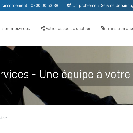
e raccordement :
0800 00 53 38
Un problème ? Service dépannag
i sommes-nous
Votre réseau de chaleur
Transition én
vices - Une équipe à votre 
vice