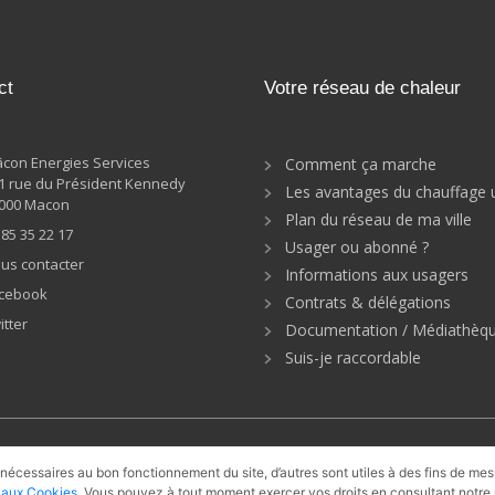
ct
Votre réseau de chaleur
con Energies Services
Comment ça marche
1 rue du Président Kennedy
Les avantages du chauffage 
000 Macon
Plan du réseau de ma ville
 85 35 22 17
Usager ou abonné ?
us contacter
Informations aux usagers
cebook
Contrats & délégations
itter
Documentation / Médiathèq
Suis-je raccordable
ie
Solaire thermique
Récupération
UVE
 nécessaires au bon fonctionnement du site, d’autres sont utiles à des fins de me
e aux Cookies
. Vous pouvez à tout moment exercer vos droits en consultant notre 